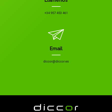
Llámenos
+34 957 453 461
Email
diccor@diccor.es